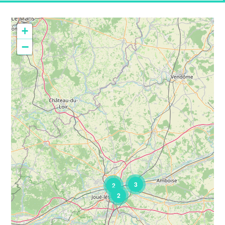
+
−
3
2
2