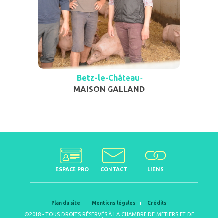
Betz-le-Château
-
MAISON GALLAND
ESPACE PRO
CONTACT
LIENS
Plan du site
Mentions légales
Crédits
©2018 - TOUS DROITS RÉSERVÉS À LA CHAMBRE DE MÉTIERS ET DE