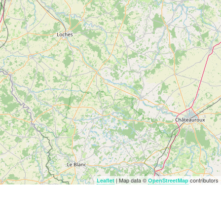
| Map data ©
contributors
Leaflet
OpenStreetMap