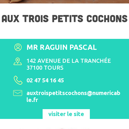
AUX TROIS PETITS COCHONS
MR RAGUIN PASCAL
142 AVENUE DE LA TRANCHÉE
37100 TOURS
02 47 54 16 45
auxtroispetitscochons@numericab
le.fr
visiter le site