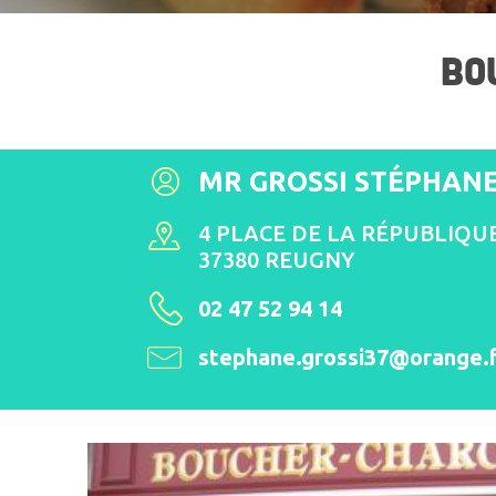
BO
MR GROSSI STÉPHAN
4 PLACE DE LA RÉPUBLIQU
37380 REUGNY
02 47 52 94 14
stephane.grossi37@orange.f