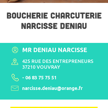
BOUCHERIE CHARCUTERIE
NARCISSE DENIAU
MR DENIAU NARCISSE
425 RUE DES ENTREPRENEURS
37210 VOUVRAY
- 06 83 75 75 51
narcisse.deniau@orange.fr