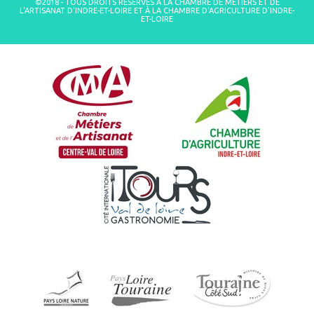
©2018 - TOUS DROITS RÉSERVÉS À LA CHAMBRE DE MÉTIERS ET DE
L'ARTISANAT D'INDRE-ET-LOIRE ET À LA CHAMBRE D'AGRICULTURE D'INDRE-
ET-LOIRE