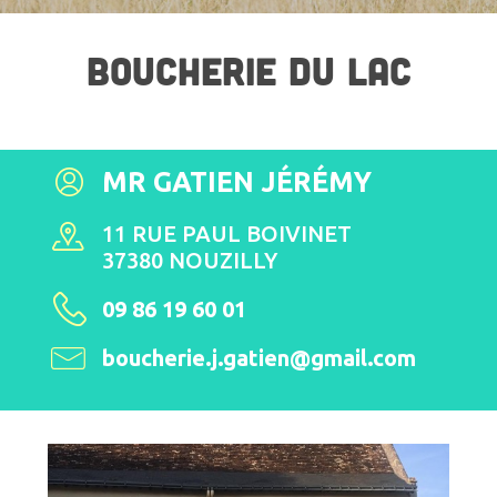
BOUCHERIE DU LAC
MR GATIEN JÉRÉMY
11 RUE PAUL BOIVINET
37380 NOUZILLY
09 86 19 60 01
boucherie.j.gatien@gmail.com