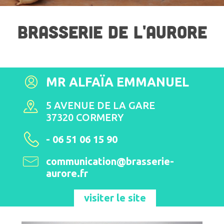
BRASSERIE DE L'AURORE
MR ALFAÏA EMMANUEL
5 AVENUE DE LA GARE
37320 CORMERY
- 06 51 06 15 90
communication@brasserie-
aurore.fr
visiter le site