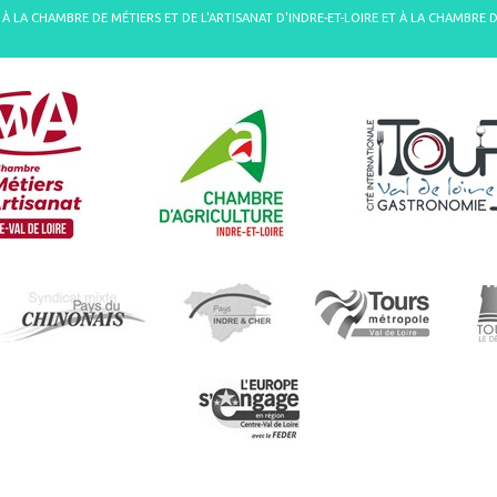
À LA CHAMBRE DE MÉTIERS ET DE L'ARTISANAT D'INDRE-ET-LOIRE ET À LA CHAMBRE 