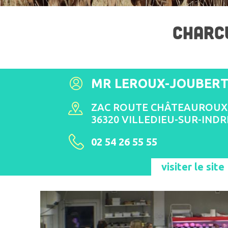
CHARCU
MR LEROUX-JOUBERT 
ZAC ROUTE CHÂTEAUROUX
36320 VILLEDIEU-SUR-INDR
02 54 26 55 55
visiter le site