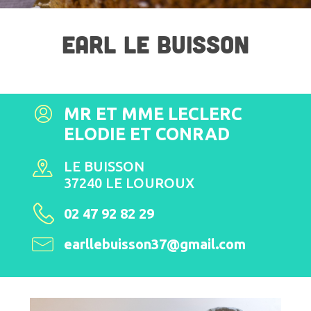
EARL LE BUISSON
MR ET MME LECLERC
ELODIE ET CONRAD
LE BUISSON
37240 LE LOUROUX
02 47 92 82 29
earllebuisson37@gmail.com