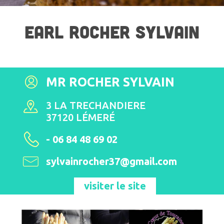
EARL ROCHER SYLVAIN
MR ROCHER SYLVAIN
3 LA TRECHANDIERE
37120 LÉMERÉ
- 06 84 48 69 02
sylvainrocher37@gmail.com
visiter le site