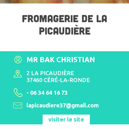
FROMAGERIE DE LA
PICAUDIÈRE
MR BAK CHRISTIAN
2 LA PICAUDIÈRE
37460 CÉRÉ-LA-RONDE
- 06 34 64 16 73
lapicaudiere37@gmail.com
visiter le site