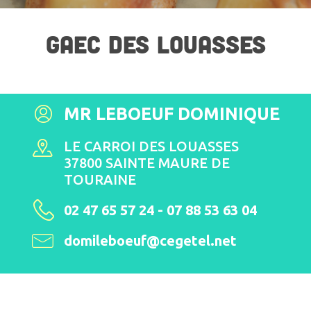
GAEC DES LOUASSES
MR LEBOEUF DOMINIQUE
LE CARROI DES LOUASSES
37800 SAINTE MAURE DE
TOURAINE
02 47 65 57 24 - 07 88 53 63 04
domileboeuf@cegetel.net