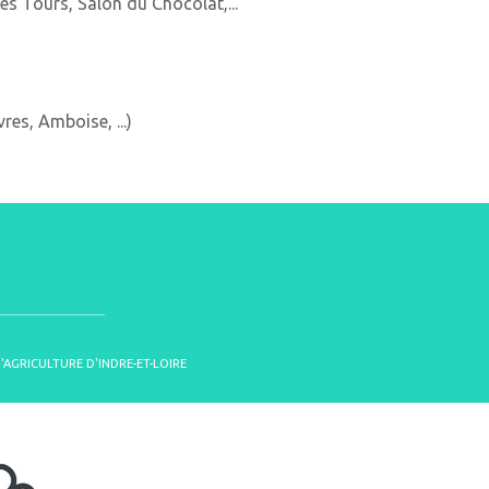
s Tours, Salon du Chocolat,...
res, Amboise, ...)
D'AGRICULTURE D'INDRE-ET-LOIRE