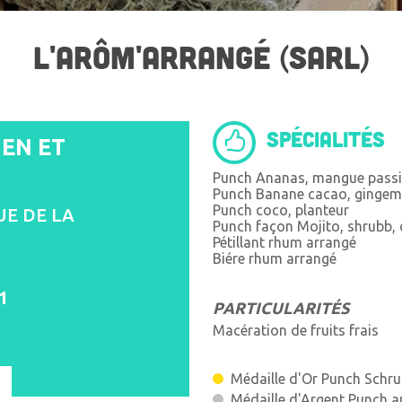
L'ARÔM'ARRANGÉ (SARL)
SPÉCIALITÉS
EN ET
Punch Ananas, mangue pass
Punch Banane cacao, gingemb
Punch coco, planteur
UE DE LA
Punch façon Mojito, shrubb, d
Pétillant rhum arrangé
Biére rhum arrangé
1
PARTICULARITÉS
Macération de fruits frais
Médaille d'Or Punch Schru
Médaille d'Argent Punch a