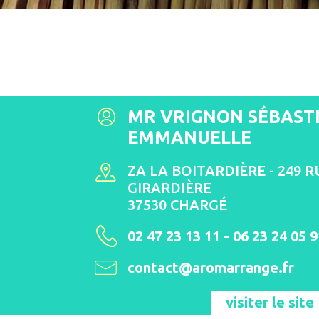
MR VRIGNON SÉBASTI
EMMANUELLE
ZA LA BOITARDIÈRE - 249 R
GIRARDIÈRE
37530 CHARGÉ
02 47 23 13 11 - 06 23 24 05 9
contact@aromarrange.fr
visiter le site