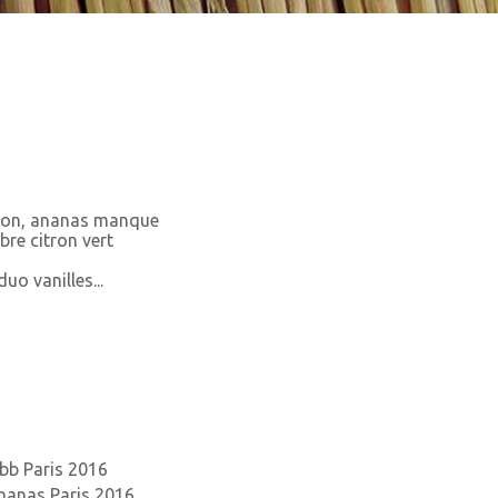
ion, ananas manque
re citron vert
uo vanilles...
bb Paris 2016
nanas Paris 2016