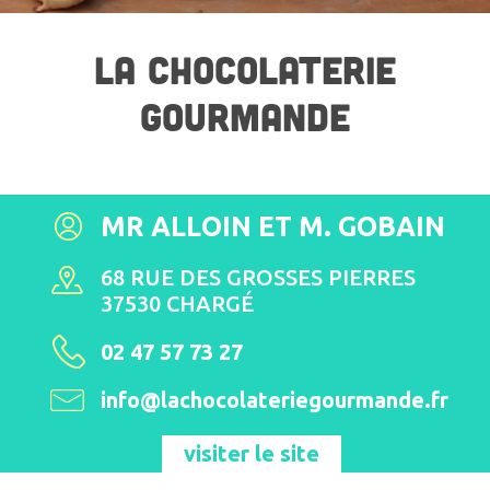
LA CHOCOLATERIE
GOURMANDE
MR ALLOIN ET M. GOBAIN
68 RUE DES GROSSES PIERRES
37530 CHARGÉ
02 47 57 73 27
info@lachocolateriegourmande.fr
visiter le site