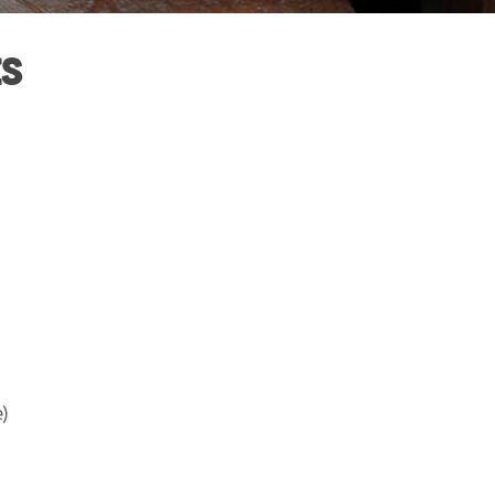
ES
e)