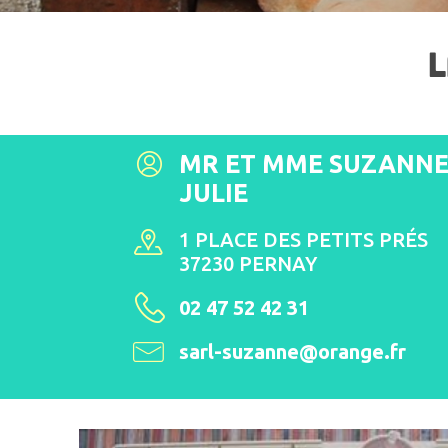
L
MR ET MME SUZANNE
JULIE
1 PLACE DES PETITS PRÉS
37230 PERNAY
02 47 52 42 31
sarl-suzanne@orange.fr