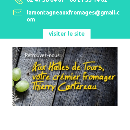
lamontagneauxfromages@gmail.c
om
visiter le site