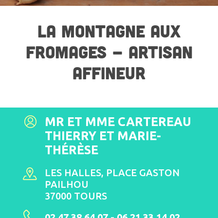
LA MONTAGNE AUX
FROMAGES - ARTISAN
AFFINEUR
MR ET MME CARTEREAU
THIERRY ET MARIE-
THÉRÈSE
LES HALLES, PLACE GASTON
PAILHOU
37000 TOURS
02 47 38 64 07 - 06 21 33 14 02