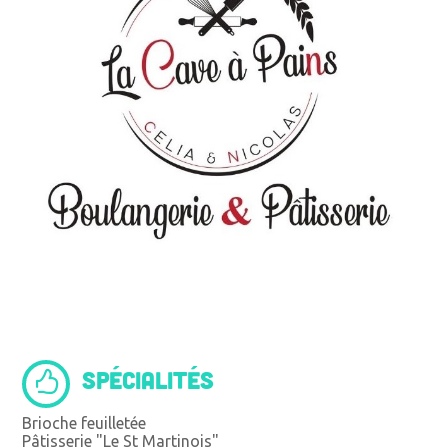
SPÉCIALITÉS
Brioche feuilletée
Pâtisserie "Le St Martinois"