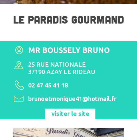
LE PARADIS GOURMAND
MR BOUSSELY BRUNO
25 RUE NATIONALE
37190 AZAY LE RIDEAU
02 47 45 41 18
brunoetmonique41@hotmail.fr
visiter le site