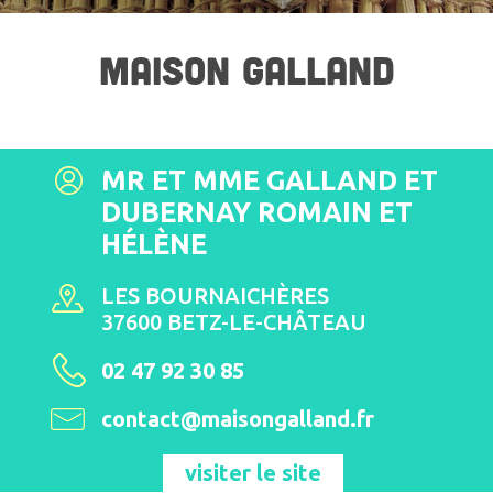
MAISON GALLAND
MR ET MME GALLAND ET
DUBERNAY ROMAIN ET
HÉLÈNE
LES BOURNAICHÈRES
37600 BETZ-LE-CHÂTEAU
02 47 92 30 85
contact@maisongalland.fr
visiter le site