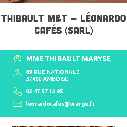
THIBAULT M&T - LÉONARDO
CAFÉS (SARL)
MME THIBAULT MARYSE
69 RUE NATIONALE
37400 AMBOISE
02 47 57 12 95
leonardocafes@orange.fr