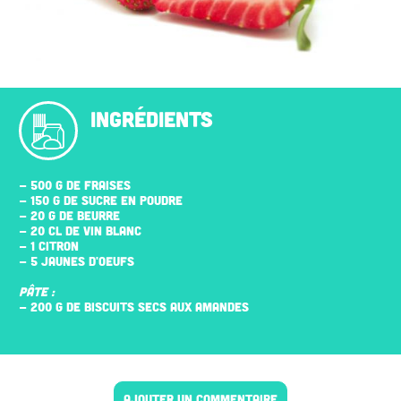
INGRÉDIENTS
- 500 G DE FRAISES
- 150 G DE SUCRE EN POUDRE
- 20 G DE BEURRE
- 20 CL DE VIN BLANC
- 1 CITRON
- 5 JAUNES D'ŒUFS
PÂTE :
- 200 G DE BISCUITS SECS AUX AMANDES
AJOUTER UN COMMENTAIRE