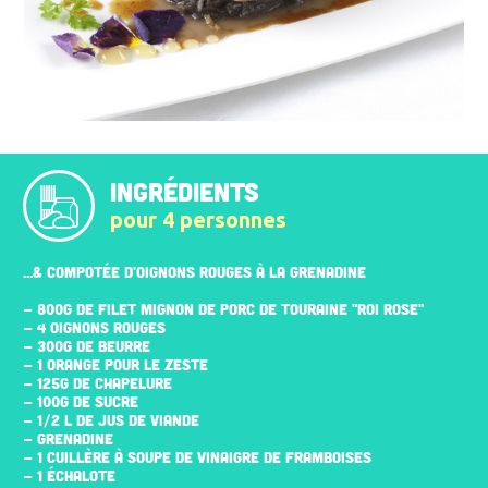
INGRÉDIENTS
pour 4 personnes
...& COMPOTÉE D'OIGNONS ROUGES À LA GRENADINE
- 800G DE FILET MIGNON DE PORC DE TOURAINE "ROI ROSE"
- 4 OIGNONS ROUGES
- 300G DE BEURRE
- 1 ORANGE POUR LE ZESTE
- 125G DE CHAPELURE
- 100G DE SUCRE
- 1/2 L DE JUS DE VIANDE
- GRENADINE
- 1 CUILLÈRE À SOUPE DE VINAIGRE DE FRAMBOISES
- 1 ÉCHALOTE