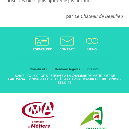
poser les filets puis ajouter le jus autour.
par
Le Château de Beaulieu
ESPACE PRO
CONTACT
LIENS
Plan du site
Mentions légales
Crédits
©2018 - TOUS DROITS RÉSERVÉS À LA CHAMBRE DE MÉTIERS ET DE
L'ARTISANAT D'INDRE-ET-LOIRE ET À LA CHAMBRE D'AGRICULTURE D'INDRE-
ET-LOIRE