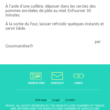
À l'aide d'une cuillère, déposer dans les cercles des
pommes enrobées de pâte au miel. Enfourner 30
minutes.
À la sortie du four, laisser refroidir quelques instants et
servir tiède.
par
Gourmandise.fr
ESPACE PRO
CONTACT
LINKS
Site map
Legal
Credits
©2018 - ALL RIGHTS RESERVED BY THE INDRE-ET-LOIRE CHAMBER OF TRADES
AND ARTISANS AND THE INDRE-ET-LOIRE CHAMBER OF AGRICULTURE