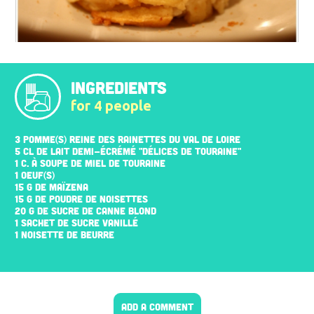
INGREDIENTS
for 4 people
3 POMME(S) REINE DES RAINETTES DU VAL DE LOIRE
5 CL DE LAIT DEMI-ÉCRÉMÉ "DÉLICES DE TOURAINE"
1 C. À SOUPE DE MIEL DE TOURAINE
1 OEUF(S)
15 G DE MAÏZENA
15 G DE POUDRE DE NOISETTES
20 G DE SUCRE DE CANNE BLOND
1 SACHET DE SUCRE VANILLÉ
1 NOISETTE DE BEURRE
ADD A COMMENT