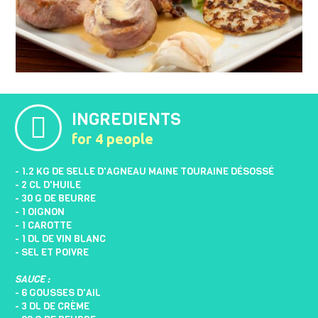
INGREDIENTS
for 4 people
- 1.2 KG DE SELLE D'AGNEAU MAINE TOURAINE DÉSOSSÉ
- 2 CL D'HUILE
- 30 G DE BEURRE
- 1 OIGNON
- 1 CAROTTE
- 1 DL DE VIN BLANC
- SEL ET POIVRE
SAUCE :
- 6 GOUSSES D'AIL
- 3 DL DE CRÈME