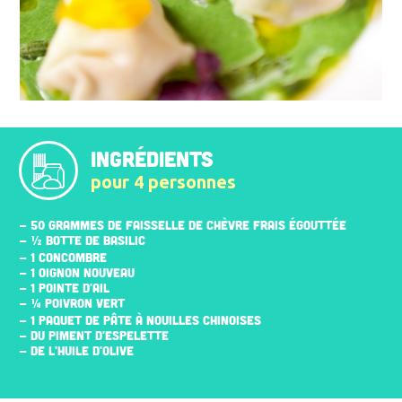
INGRÉDIENTS
pour 4 personnes
- 50 GRAMMES DE FAISSELLE DE CHÈVRE FRAIS ÉGOUTTÉE
- ½ BOTTE DE BASILIC
- 1 CONCOMBRE
- 1 OIGNON NOUVEAU
- 1 POINTE D'AIL
- ¼ POIVRON VERT
- 1 PAQUET DE PÂTE À NOUILLES CHINOISES
- DU PIMENT D'ESPELETTE
- DE L'HUILE D'OLIVE