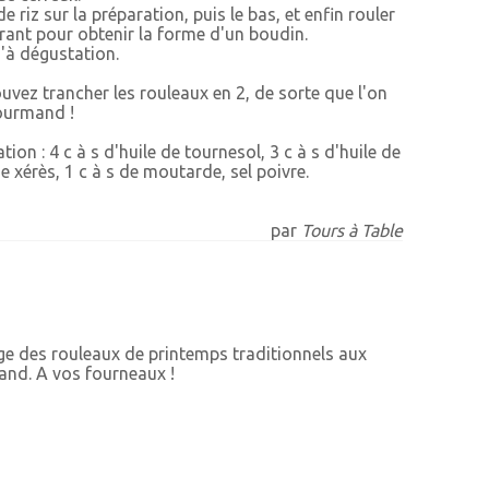
 de riz sur la préparation, puis le bas, et enfin rouler
rrant pour obtenir la forme d'un boudin.
'à dégustation.
uvez trancher les rouleaux en 2, de sorte que l'on
gourmand !
tion : 4 c à s d'huile de tournesol, 3 c à s d'huile de
de xérès, 1 c à s de moutarde, sel poivre.
par
Tours à Table
nge des rouleaux de printemps traditionnels aux
mand. A vos fourneaux !