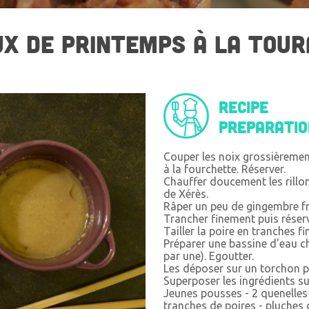
X DE PRINTEMPS À LA TOUR
Recipe
preparati
Couper les noix grossièrement e
à la fourchette. Réserver.
Chauffer doucement les rillo
de Xérès.
Râper un peu de gingembre fr
Trancher finement puis réserv
Tailler la poire en tranches f
Préparer une bassine d'eau ch
par une). Egoutter.
Les déposer sur un torchon p
Superposer les ingrédients su
Jeunes pousses - 2 quenelles 
tranches de poires - pluches d