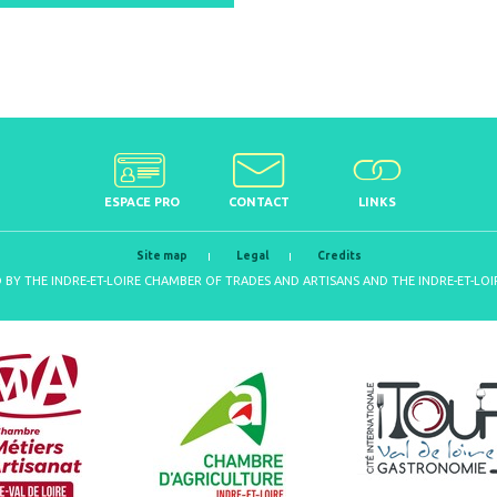
ESPACE PRO
CONTACT
LINKS
Site map
Legal
Credits
D BY THE INDRE-ET-LOIRE CHAMBER OF TRADES AND ARTISANS AND THE INDRE-ET-L