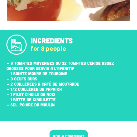
INGREDIENTS
for 8 people
- 8 TOMATES MOYENNES OU 32 TOMATES CERISE ASSEZ
GROSSES POUR SERVIR À L'APÉRITIF
- 1 SAINTE MAURE DE TOURAINE
- 3 ŒUFS DURS
- 2 CUILLÉRÉES À CAFÉ DE MOUTARDE
- 1/2 CUILLÉRÉE DE PAPRIKA
- 1 FILET D'HUILE DE NOIX
- 1 BOTTE DE CIBOULETTE
- SEL, POIVRE DU MOULIN
ADD A COMMENT