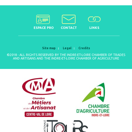
ESPACE PRO
CONTACT
LINKS
Site map
Legal
Credits
©2018 - ALL RIGHTS RESERVED BY THE INDRE-ET-LOIRE CHAMBER OF TRADES
AND ARTISANS AND THE INDRE-ET-LOIRE CHAMBER OF AGRICULTURE