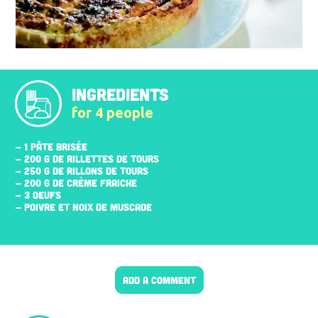
INGREDIENTS
for 4 people
- 1 PÂTE BRISÉE
- 200 G DE RILLETTES DE TOURS
- 250 G DE RILLONS DE TOURS
- 200 G DE CRÈME FRAICHE
- 3 ŒUFS
- POIVRE ET NOIX DE MUSCADE
ADD A COMMENT