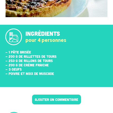
INGRÉDIENTS
pour 4 personnes
- 1 PÂTE BRISÉE
- 200 G DE RILLETTES DE TOURS
- 250 G DE RILLONS DE TOURS
- 200 G DE CRÈME FRAICHE
- 3 ŒUFS
- POIVRE ET NOIX DE MUSCADE
AJOUTER UN COMMENTAIRE