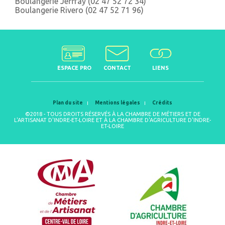
Boulangerie Jeffray (02 47 52 72 34)
Boulangerie Rivero (02 47 52 71 96)
ESPACE PRO
CONTACT
LIENS
Plan du site
Mentions légales
Crédits
©2018 - TOUS DROITS RÉSERVÉS À LA CHAMBRE DE MÉTIERS ET DE
L'ARTISANAT D'INDRE-ET-LOIRE ET À LA CHAMBRE D'AGRICULTURE D'INDRE-
ET-LOIRE