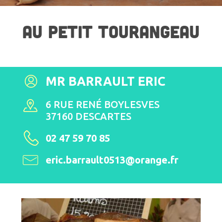
AU PETIT TOURANGEAU
MR BARRAULT ERIC
6 RUE RENÉ BOYLESVES
37160 DESCARTES
02 47 59 70 85
eric.barrault0513@orange.fr