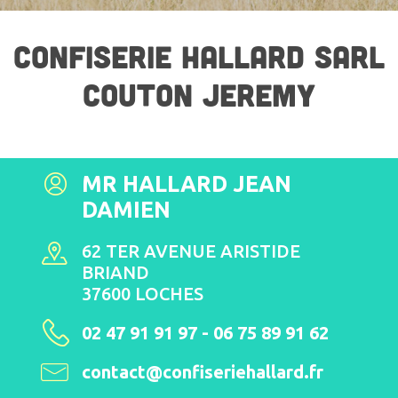
CONFISERIE HALLARD SARL
COUTON JEREMY
MR HALLARD JEAN
DAMIEN
62 TER AVENUE ARISTIDE
BRIAND
37600 LOCHES
02 47 91 91 97 - 06 75 89 91 62
contact@confiseriehallard.fr