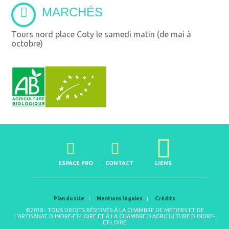
MARCHÉS
Tours nord place Coty le samedi matin (de mai à
octobre)
ESPACE PRO
CONTACT
LIENS
Plan du site
Mentions légales
Crédits
©2018 - TOUS DROITS RÉSERVÉS À LA CHAMBRE DE MÉTIERS ET DE
L'ARTISANAT D'INDRE-ET-LOIRE ET À LA CHAMBRE D'AGRICULTURE D'INDRE-
ET-LOIRE