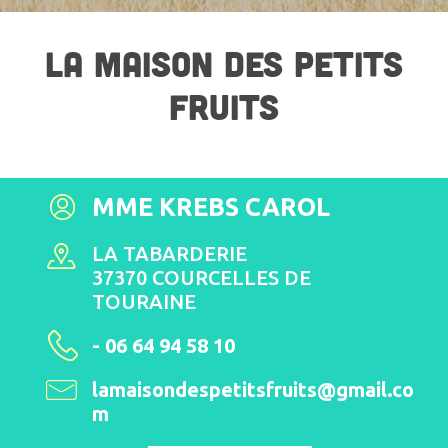
LA MAISON DES PETITS
FRUITS
MME KREBS CAROL
LA TABARDERIE
37370 COURCELLES DE
TOURAINE
- 06 64 94 58 10
lamaisondespetitsfruits@gmail.co
m