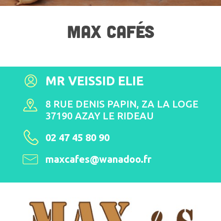
MAX CAFÉS
MR VEISSID ELIE
8 RUE DENIS PAPIN, ZA LA LOGE
37190 AZAY LE RIDEAU
02 47 45 80 90
maxcafes@wanadoo.fr