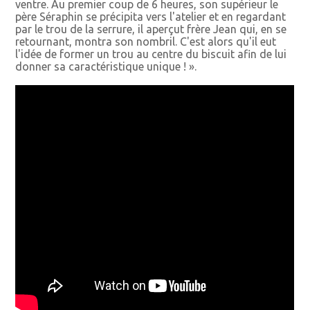
ventre. Au premier coup de 6 heures, son supérieur le
père Séraphin se précipita vers l'atelier et en regardant
par le trou de la serrure, il aperçut frère Jean qui, en se
retournant, montra son nombril. C'est alors qu'il eut
l'idée de former un trou au centre du biscuit afin de lui
donner sa caractéristique unique ! ».