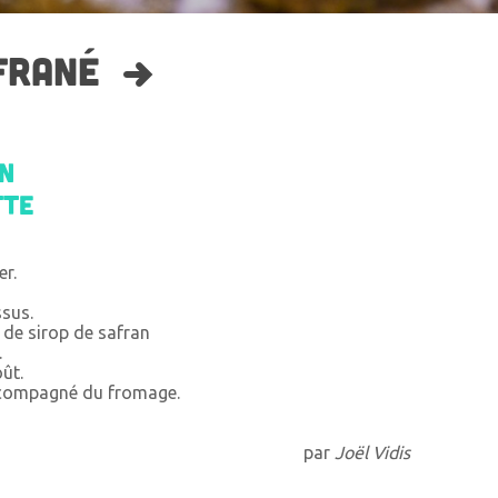
FRANÉ
on
tte
er.
ssus.
 de sirop de safran
.
oût.
accompagné du fromage.
par
Joël Vidis