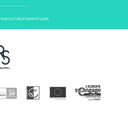
D'AGRICULTURE D'INDRE-ET-LOIRE