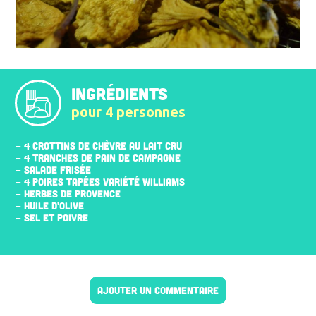
INGRÉDIENTS
pour 4 personnes
- 4 CROTTINS DE CHÈVRE AU LAIT CRU
- 4 TRANCHES DE PAIN DE CAMPAGNE
- SALADE FRISÉE
- 4 POIRES TAPÉES VARIÉTÉ WILLIAMS
- HERBES DE PROVENCE
- HUILE D'OLIVE
- SEL ET POIVRE
AJOUTER UN COMMENTAIRE