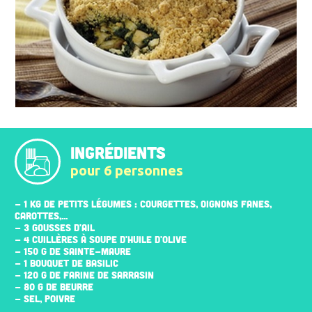
INGRÉDIENTS
pour 6 personnes
- 1 KG DE PETITS LÉGUMES : COURGETTES, OIGNONS FANES,
CAROTTES,...
- 3 GOUSSES D'AIL
- 4 CUILLÈRES À SOUPE D'HUILE D'OLIVE
- 150 G DE SAINTE-MAURE
- 1 BOUQUET DE BASILIC
- 120 G DE FARINE DE SARRASIN
- 80 G DE BEURRE
- SEL, POIVRE