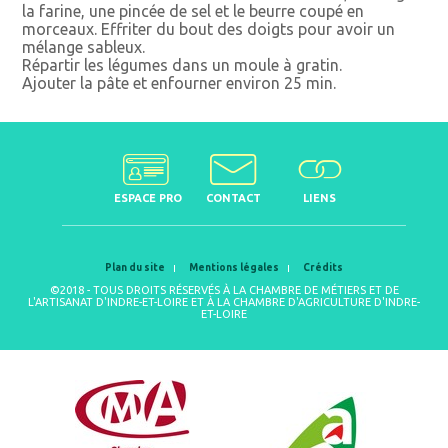
la farine, une pincée de sel et le beurre coupé en
morceaux. Effriter du bout des doigts pour avoir un
mélange sableux.
Répartir les légumes dans un moule à gratin.
Ajouter la pâte et enfourner environ 25 min.
ESPACE PRO
CONTACT
LIENS
Plan du site
Mentions légales
Crédits
©2018 - TOUS DROITS RÉSERVÉS À LA CHAMBRE DE MÉTIERS ET DE
L'ARTISANAT D'INDRE-ET-LOIRE ET À LA CHAMBRE D'AGRICULTURE D'INDRE-
ET-LOIRE