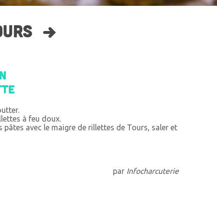
OURS
on
tte
outter.
llettes à feu doux.
 pâtes avec le maigre de rillettes de Tours, saler et
par
Infocharcuterie