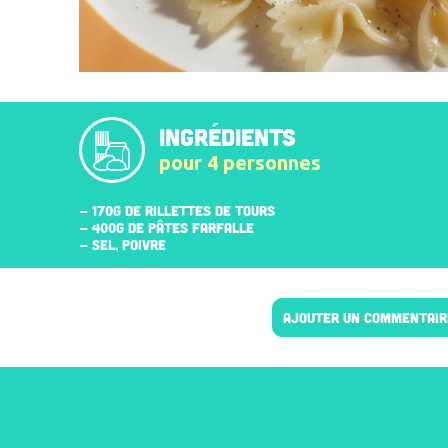
INGRÉDIENTS
pour 4 personnes
- 170G DE RILLETTES DE TOURS
- 400G DE PÂTES FARFALLE
- SEL, POIVRE
AJOUTER UN COMMENTAIR