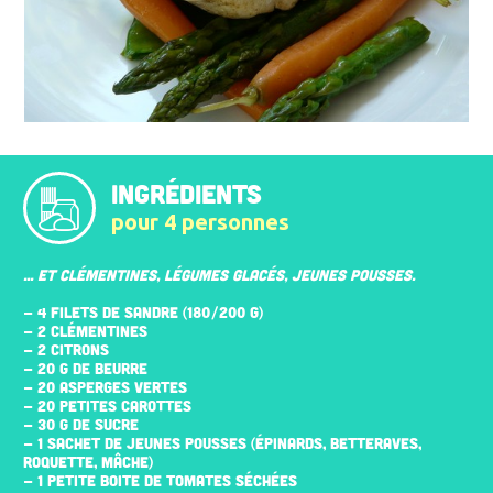
INGRÉDIENTS
pour 4 personnes
... ET CLÉMENTINES, LÉGUMES GLACÉS, JEUNES POUSSES.
- 4 FILETS DE SANDRE (180/200 G)
- 2 CLÉMENTINES
- 2 CITRONS
- 20 G DE BEURRE
- 20 ASPERGES VERTES
- 20 PETITES CAROTTES
- 30 G DE SUCRE
- 1 SACHET DE JEUNES POUSSES (ÉPINARDS, BETTERAVES,
ROQUETTE, MÂCHE)
- 1 PETITE BOITE DE TOMATES SÉCHÉES