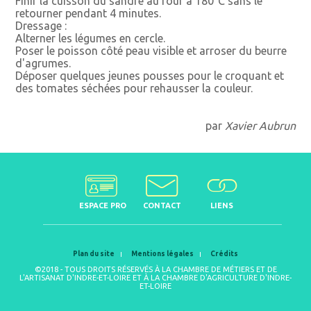
Finir la cuisson du sandre au four à 180°C sans le
retourner pendant 4 minutes.
Dressage :
Alterner les légumes en cercle.
Poser le poisson côté peau visible et arroser du beurre
d'agrumes.
Déposer quelques jeunes pousses pour le croquant et
des tomates séchées pour rehausser la couleur.
par
Xavier Aubrun
ESPACE PRO
CONTACT
LIENS
Plan du site
Mentions légales
Crédits
©2018 - TOUS DROITS RÉSERVÉS À LA CHAMBRE DE MÉTIERS ET DE
L'ARTISANAT D'INDRE-ET-LOIRE ET À LA CHAMBRE D'AGRICULTURE D'INDRE-
ET-LOIRE