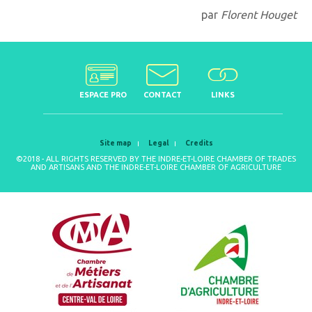
par
Florent Houget
ESPACE PRO
CONTACT
LINKS
Site map
Legal
Credits
©2018 - ALL RIGHTS RESERVED BY THE INDRE-ET-LOIRE CHAMBER OF TRADES
AND ARTISANS AND THE INDRE-ET-LOIRE CHAMBER OF AGRICULTURE