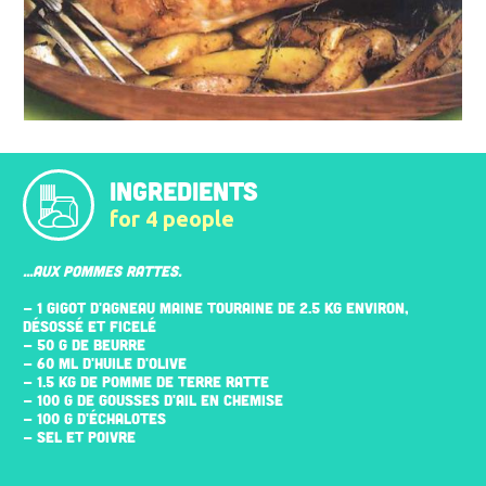
INGREDIENTS
for 4 people
...AUX POMMES RATTES.
- 1 GIGOT D'AGNEAU MAINE TOURAINE DE 2.5 KG ENVIRON,
DÉSOSSÉ ET FICELÉ
- 50 G DE BEURRE
- 60 ML D'HUILE D'OLIVE
- 1.5 KG DE POMME DE TERRE RATTE
- 100 G DE GOUSSES D'AIL EN CHEMISE
- 100 G D'ÉCHALOTES
- SEL ET POIVRE