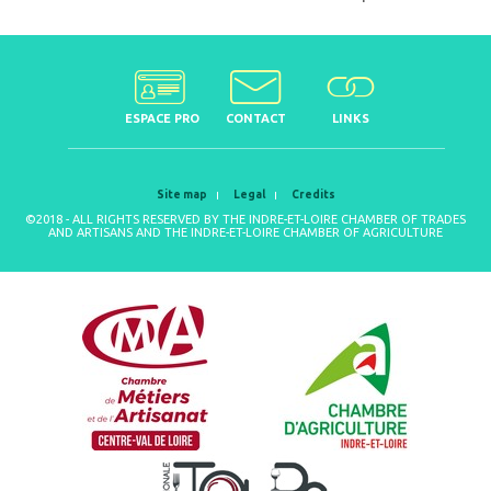
ESPACE PRO
CONTACT
LINKS
Site map
Legal
Credits
©2018 - ALL RIGHTS RESERVED BY THE INDRE-ET-LOIRE CHAMBER OF TRADES
AND ARTISANS AND THE INDRE-ET-LOIRE CHAMBER OF AGRICULTURE