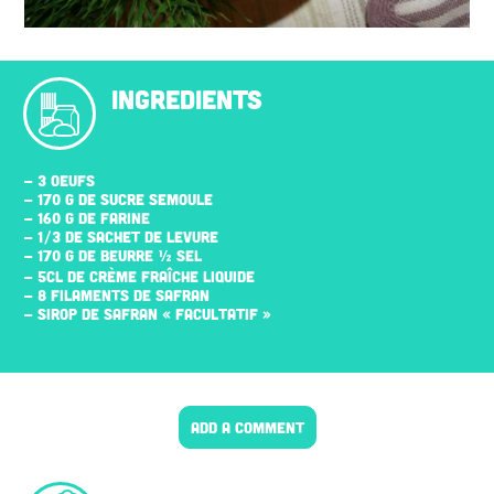
INGREDIENTS
- 3 ŒUFS
- 170 G DE SUCRE SEMOULE
- 160 G DE FARINE
- 1/3 DE SACHET DE LEVURE
- 170 G DE BEURRE ½ SEL
- 5CL DE CRÈME FRAÎCHE LIQUIDE
- 8 FILAMENTS DE SAFRAN
- SIROP DE SAFRAN « FACULTATIF »
ADD A COMMENT