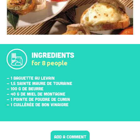
INGREDIENTS
for 8 people
- 1 BAGUETTE AU LEVAIN
- 1,5 SAINTE MAURE DE TOURAINE
- 100 G DE BEURRE
- 40 G DE MIEL DE MONTAGNE
- 1 POINTE DE POUDRE DE CUMIN
- 1 CUILLÉRÉE DE BON VINAIGRE
ADD A COMMENT