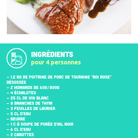
INGRÉDIENTS
pour 4 personnes
- 1.2 KG DE POITRINE DE PORC DE TOURAINE "ROI ROSE"
DÉSOSSÉE
- 2 HOMARDS DE 600/800G
- 4 ÉCHALOTES
- 25 CL DE VIN BLANC
- 8 BRANCHES DE THYM
- 3 FEUILLES DE LAURIER
- 5 CL D'EAU
- BEURRE
- 1 C À SOUPE DE PURÉE D'AIL NOIR
- 6 CL D'EAU
- 2 CAROTTES