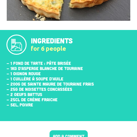
INGREDIENTS
for 6 people
- 1 FOND DE TARTE : PÂTE BRISÉE
- 1KG D'ASPERGE BLANCHE DE TOURAINE
- 1 OIGNON ROUGE
- 1 CUILLÈRE À SOUPE D'HUILE
- 200G DE SAINTE MAURE DE TOURAINE FRAIS
- 25G DE NOISETTES CONCASSÉES
- 2 ŒUFS BATTUS
- 25CL DE CRÈME FRAICHE
- SEL, POIVRE
ADD A COMMENT