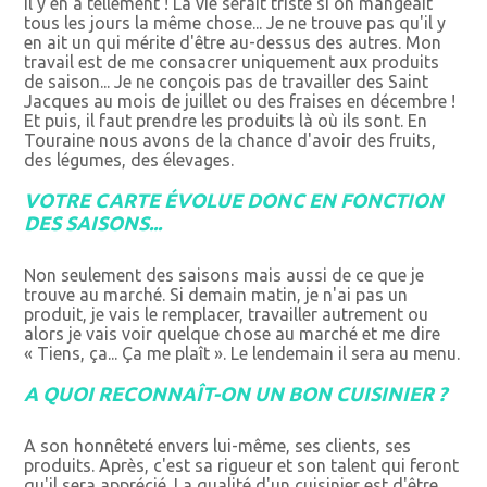
Il y en a tellement ! La vie serait triste si on mangeait
tous les jours la même chose... Je ne trouve pas qu'il y
en ait un qui mérite d'être au-dessus des autres. Mon
travail est de me consacrer uniquement aux produits
de saison... Je ne conçois pas de travailler des Saint
Jacques au mois de juillet ou des fraises en décembre !
Et puis, il faut prendre les produits là où ils sont. En
Touraine nous avons de la chance d'avoir des fruits,
des légumes, des élevages.
VOTRE CARTE ÉVOLUE DONC EN FONCTION
DES SAISONS...
Non seulement des saisons mais aussi de ce que je
trouve au marché. Si demain matin, je n'ai pas un
produit, je vais le remplacer, travailler autrement ou
alors je vais voir quelque chose au marché et me dire
« Tiens, ça... Ça me plaît ». Le lendemain il sera au menu.
A QUOI RECONNAÎT-ON UN BON CUISINIER ?
A son honnêteté envers lui-même, ses clients, ses
produits. Après, c'est sa rigueur et son talent qui feront
qu'il sera apprécié. La qualité d'un cuisinier est d'être