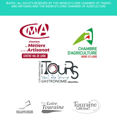
©2018 - ALL RIGHTS RESERVED BY THE INDRE-ET-LOIRE CHAMBER OF TRADES
AND ARTISANS AND THE INDRE-ET-LOIRE CHAMBER OF AGRICULTURE