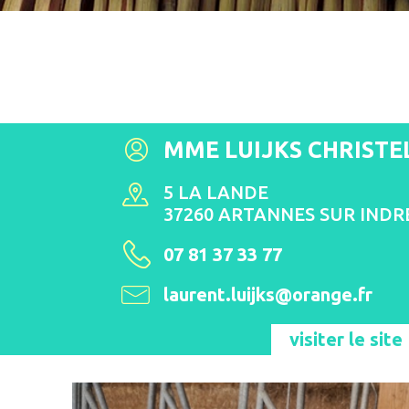
MME LUIJKS CHRISTE
5 LA LANDE
37260 ARTANNES SUR INDR
07 81 37 33 77
laurent.luijks@orange.fr
visiter le site