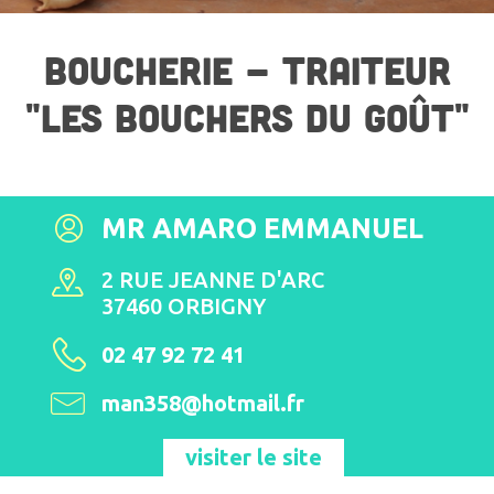
BOUCHERIE - TRAITEUR
"LES BOUCHERS DU GOÛT"
MR AMARO EMMANUEL
2 RUE JEANNE D'ARC
37460 ORBIGNY
02 47 92 72 41
man358@hotmail.fr
visiter le site